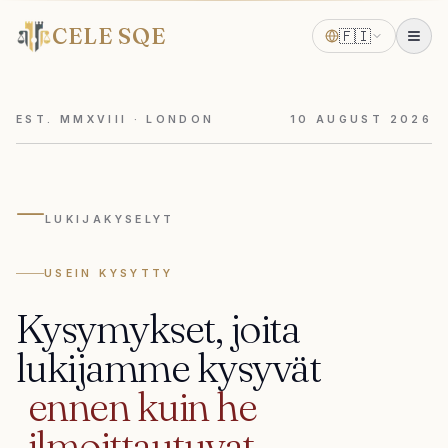
CELE SQE
🇫🇮
EST. MMXVIII · LONDON
10
AUGUST
2026
—
LUKIJAKYSELYT
USEIN KYSYTTY
Kysymykset,
joita
lukijamme
kysyvät
ennen
kuin
he
ilmoittautuvat.