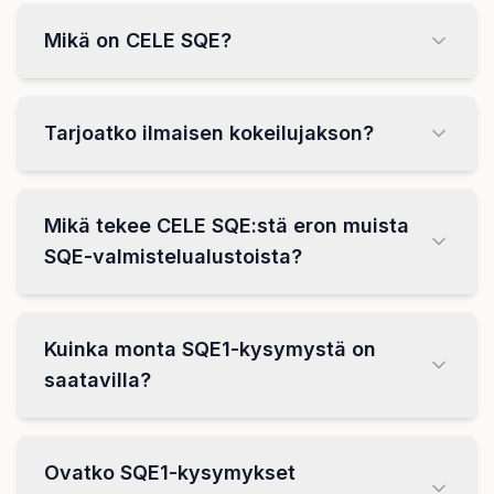
Mikä on CELE SQE?
Tarjoatko ilmaisen kokeilujakson?
Mikä tekee CELE SQE:stä eron muista
SQE-valmistelualustoista?
Kuinka monta SQE1-kysymystä on
saatavilla?
Ovatko SQE1-kysymykset