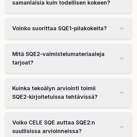
samanlaisia kuin todellisen kokeen?
Voinko suorittaa SQE1-pilakokeita?
Mitä SQE2-valmistelumateriaaleja
tarjoat?
Kuinka tekoälyn arviointi toimii
SQE2-kirjoitetuissa tehtävissä?
Voiko CELE SQE auttaa SQE2:n
suullisissa arvioinneissa?