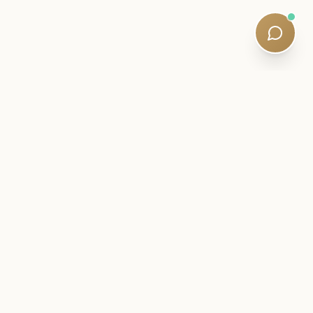
SISÄPIIRIKIRJE
Pysy lähellä SQE-matkaasi.
Kokeilutiedot, opiskelustrategiat ja hiljaiset
opetussuunnitelmapäivitykset – pätevien ohjaajien
kirjoittamia. Viiden minuutin lukemat. Ei roskapostia.
Newsletter:
Subscribe