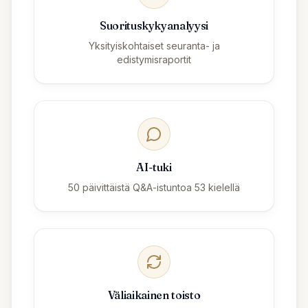
Suorituskykyanalyysi
Yksityiskohtaiset seuranta- ja
edistymisraportit
AI-tuki
50 päivittäistä Q&A-istuntoa 53 kielellä
Väliaikainen toisto