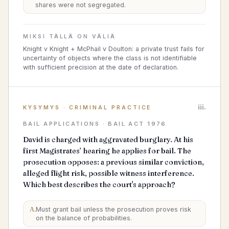
shares were not segregated.
MIKSI TÄLLÄ ON VÄLIÄ
Knight v Knight + McPhail v Doulton: a private trust fails for
uncertainty of objects where the class is not identifiable
with sufficient precision at the date of declaration.
iii.
KYSYMYS
·
CRIMINAL PRACTICE
BAIL APPLICATIONS · BAIL ACT 1976
David is charged with aggravated burglary. At his
first Magistrates’ hearing he applies for bail. The
prosecution opposes: a previous similar conviction,
alleged flight risk, possible witness interference.
Which best describes the court's approach?
A
.
Must grant bail unless the prosecution proves risk
on the balance of probabilities.