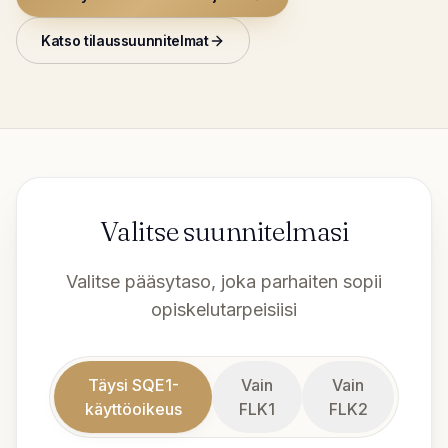
Katso tilaussuunnitelmat
Valitse suunnitelmasi
Valitse pääsytaso, joka parhaiten sopii
opiskelutarpeisiisi
Täysi SQE1-
Vain
Vain
käyttöoikeus
FLK1
FLK2