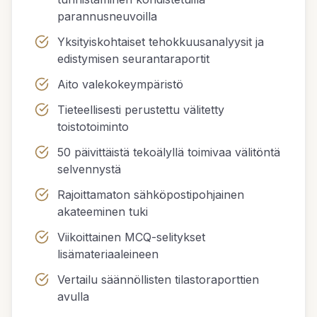
parannusneuvoilla
Yksityiskohtaiset tehokkuusanalyysit ja
edistymisen seurantaraportit
Aito valekokeympäristö
Tieteellisesti perustettu välitetty
toistotoiminto
50 päivittäistä tekoälyllä toimivaa välitöntä
selvennystä
Rajoittamaton sähköpostipohjainen
akateeminen tuki
Viikoittainen MCQ-selitykset
lisämateriaaleineen
Vertailu säännöllisten tilastoraporttien
avulla