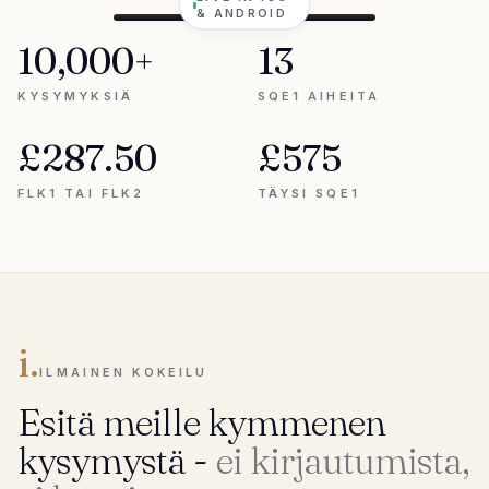
& ANDROID
10,000+
13
KYSYMYKSIÄ
SQE1 AIHEITA
£287.50
£575
FLK1 TAI FLK2
TÄYSI SQE1
i.
ILMAINEN KOKEILU
Esitä meille kymmenen
kysymystä -
ei kirjautumista,