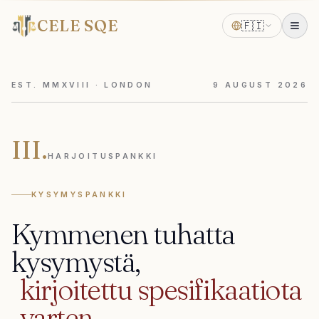
CELE SQE
🇫🇮
EST. MMXVIII · LONDON
9
AUGUST
2026
III.
HARJOITUSPANKKI
KYSYMYSPANKKI
Kymmenen
tuhatta
kysymystä,
kirjoitettu
spesifikaatiota
varten.