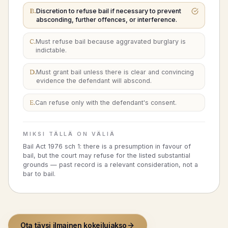
B
.
Discretion to refuse bail if necessary to prevent
absconding, further offences, or interference.
C
.
Must refuse bail because aggravated burglary is
indictable.
D
.
Must grant bail unless there is clear and convincing
evidence the defendant will abscond.
E
.
Can refuse only with the defendant's consent.
MIKSI TÄLLÄ ON VÄLIÄ
Bail Act 1976 sch 1: there is a presumption in favour of
bail, but the court may refuse for the listed substantial
grounds — past record is a relevant consideration, not a
bar to bail.
Ota täysi ilmainen kokeilujakso