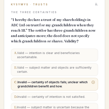
ii.
KYSYMYS
·
TRUSTS
THE THREE CERTAINTIES
“I hereby declare a trust of my shareholdings in
ABC Ltd on trust for my grandchildren when they
reach 18.” The settlor has three grandchildren now
and anticipates more; the deed does not specify
which grandchildren or shares. Validity?
A
.
Valid — intention is clear and beneficiaries
ascertainable.
B
.
Valid — subject matter and objects are sufficiently
certain.
C
.
Invalid — certainty of objects fails; unclear which
grandchildren benefit and how.
D
.
Invalid — certainty of intention is not satisfied.
E
.
Invalid — subject matter is uncertain because the