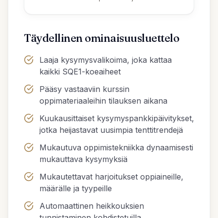
Täydellinen ominaisuusluettelo
Laaja kysymysvalikoima, joka kattaa
kaikki SQE1-koeaiheet
Pääsy vastaaviin kurssin
oppimateriaaleihin tilauksen aikana
Kuukausittaiset kysymyspankkipäivitykset,
jotka heijastavat uusimpia tenttitrendejä
Mukautuva oppimistekniikka dynaamisesti
mukauttava kysymyksiä
Mukautettavat harjoitukset oppiaineille,
määrälle ja tyypeille
Automaattinen heikkouksien
tunnistaminen kohdistetuilla