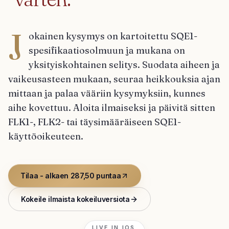
J
okainen kysymys on kartoitettu SQE1-
spesifikaatiosolmuun ja mukana on
yksityiskohtainen selitys. Suodata aiheen ja
vaikeusasteen mukaan, seuraa heikkouksia ajan
mittaan ja palaa vääriin kysymyksiin, kunnes
aihe kovettuu. Aloita ilmaiseksi ja päivitä sitten
FLK1-, FLK2- tai täysimääräiseen SQE1-
käyttöoikeuteen.
Tilaa - alkaen 287,50 puntaa
Kokeile ilmaista kokeiluversiota
LIVE IN IOS