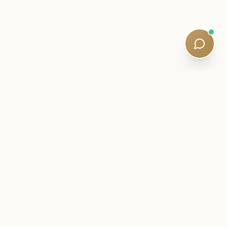
內幕信
密切關注您的 SQE 旅程。
考試情報、學習策略和安靜的課程更新——由合格的導師撰
寫。五分鐘讀完。沒有垃圾郵件。
Newsletter:
Subscribe