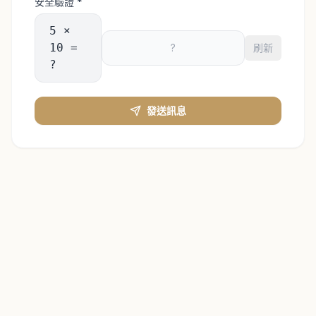
安全驗證
*
5 ×
10 =
刷新
?
發送訊息