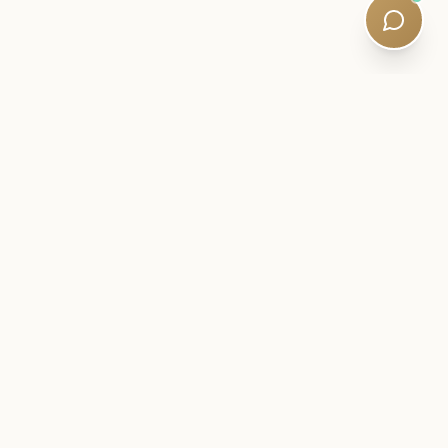
內幕信
密切關注您的 SQE 旅程。
考試情報、學習策略和安靜的課程更新——由合格的導師撰
寫。五分鐘讀完。沒有垃圾郵件。
Newsletter:
Subscribe
CELE SQE