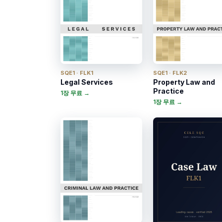
SQE1 · FLK1
SQE1 · FLK2
Legal Services
Property Law and
Practice
1장 무료 →
1장 무료 →