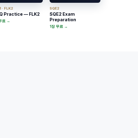
 · FLK2
SQE2
 Practice — FLK2
SQE2 Exam
Preparation
무료 →
1장 무료 →