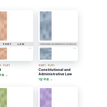
 · FLK1
SQE1 · FLK1
t
Constitutional and
Administrative Law
무료 →
1장 무료 →