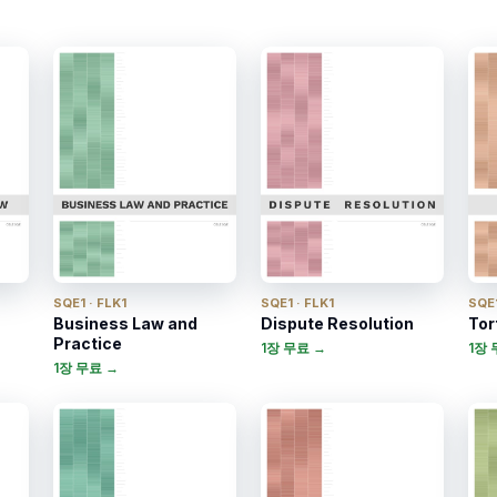
SQE1 · FLK1
SQE1 · FLK1
SQE1
Business Law and
Dispute Resolution
Tor
Practice
1장 무료 →
1장 
1장 무료 →