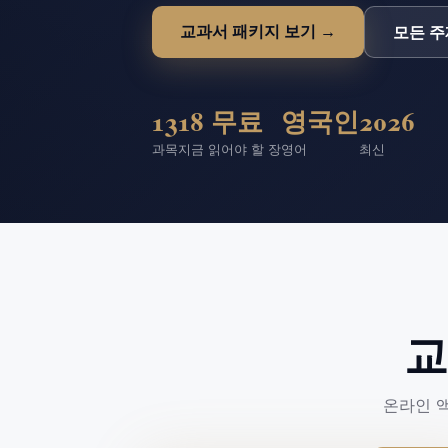
교과서 패키지 보기
→
모든 주
13
18 무료
영국인
2026
과목
지금 읽어야 할 장
영어
최신
교
온라인 액