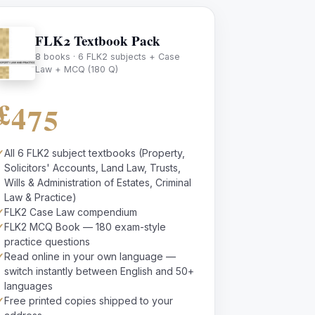
FLK2 Textbook Pack
8 books · 6 FLK2 subjects + Case
Law + MCQ (180 Q)
£475
✓
All 6 FLK2 subject textbooks (Property,
Solicitors' Accounts, Land Law, Trusts,
Wills & Administration of Estates, Criminal
Law & Practice)
✓
FLK2 Case Law compendium
✓
FLK2 MCQ Book — 180 exam-style
practice questions
✓
Read online in your own language —
switch instantly between English and 50+
languages
✓
Free printed copies shipped to your