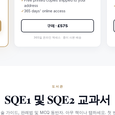
✓
Free printed copies shipped to your
address
✓
365 days' online access
구매 · £575
365일 온라인 액세스 · 종이 사본 배송
도서관
SQE1 및 SQE2 교과서
2 기술 가이드, 판례법 및 MCQ 동반자. 아무 책이나 탭하세요. 첫