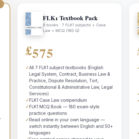
e
FLK1 Textbook Pack
9 books · 7 FLK1 subjects + Case
Law + MCQ (180 Q)
+
£575
✓
All 7 FLK1 subject textbooks (English
Legal System, Contract, Business Law &
Practice, Dispute Resolution, Tort,
Constitutional & Administrative Law, Legal
Services)
✓
FLK1 Case Law compendium
✓
FLK1 MCQ Book — 180 exam-style
practice questions
+
✓
Read online in your own language —
switch instantly between English and 50+
languages