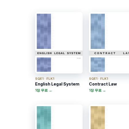
SQE1 · FLK1
SQE1 · FLK1
English Legal System
Contract Law
1장 무료 →
1장 무료 →