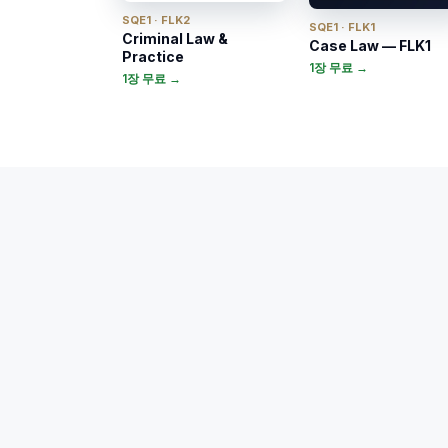
SQE1 · FLK2
SQE1 · FLK1
Criminal Law &
Case Law — FLK1
Practice
1장 무료 →
1장 무료 →