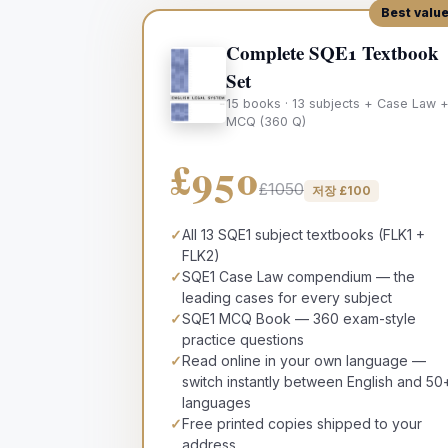
Best valu
Complete SQE1 Textbook
Set
15 books · 13 subjects + Case Law 
MCQ (360 Q)
£950
£1050
저장
£
100
✓
All 13 SQE1 subject textbooks (FLK1 +
FLK2)
✓
SQE1 Case Law compendium — the
leading cases for every subject
✓
SQE1 MCQ Book — 360 exam-style
practice questions
✓
Read online in your own language —
switch instantly between English and 50
languages
✓
Free printed copies shipped to your
address