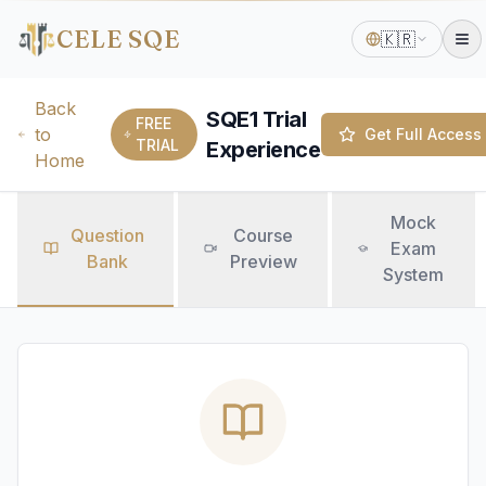
CELE SQE
🇰🇷
Back
SQE1 Trial
FREE
to
Get Full Access
TRIAL
Experience
Home
Mock
Question
Course
Exam
Bank
Preview
System