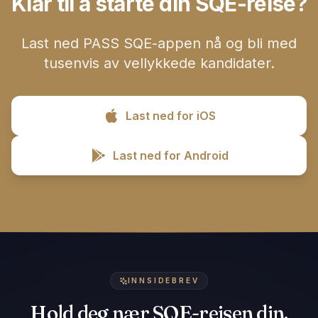
Klar til å starte din SQE-reise?
Last ned PASS SQE-appen nå og bli med
tusenvis av vellykkede kandidater.
Last ned for iOS
Last ned for Android
INNSIDEBREV
Hold deg nær SQE-reisen din.