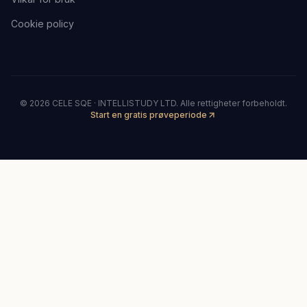
Cookie policy
©
2026
CELE SQE · INTELLISTUDY LTD.
Alle rettigheter forbeholdt.
Start en gratis prøveperiode