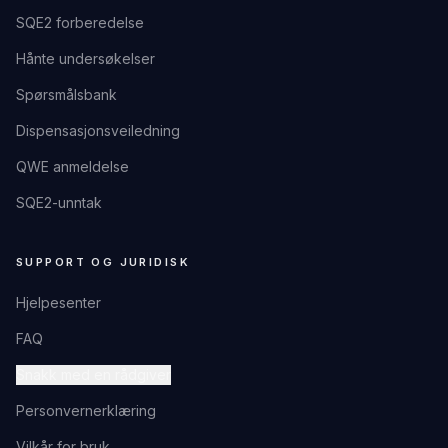
SQE2 forberedelse
Hånte undersøkelser
Spørsmålsbank
Dispensasjonsveiledning
QWE anmeldelse
SQE2-unntak
SUPPORT OG JURIDISK
Hjelpesenter
FAQ
Snakk med en rådgiver
Personvernerklæring
Vilkår for bruk