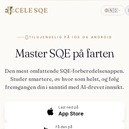
CELE SQE
🇳🇴
TILGJENGELIG PÅ IOS OG ANDROID
Master SQE på farten
Den mest omfattende SQE-forberedelsesappen.
Studer smartere, øv hvor som helst, og følg
fremgangen din i sanntid med AI-drevet innsikt.
Last ned på
App Store
Få den på