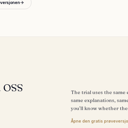
eversjonen
å oss
The trial uses the same 
same explanations, same 
you'll know whether the
Åpne den gratis prøveversj