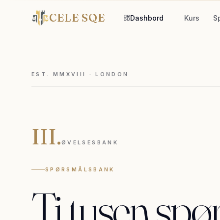
CELE SQE
Dashbord
Kurs
S
EST. MMXVIII · LONDON
III.
ØVELSESBANK
SPØRSMÅLSBANK
Ti
tusen
spø