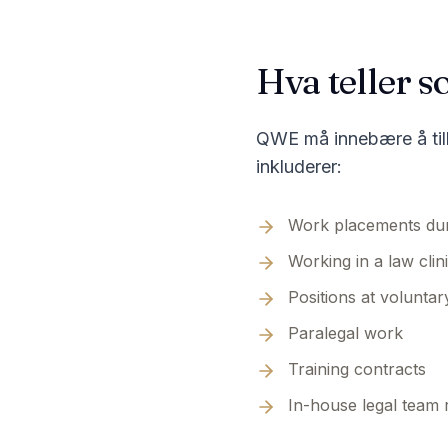
Hva teller
QWE må innebære å tilb
inkluderer:
Work placements dur
Working in a law clin
Positions at voluntar
Paralegal work
Training contracts
In-house legal team 