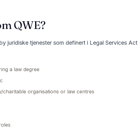
 som QWE?
y juridiske tjenester som definert i Legal Services Ac
ing a law degree
ic
y/charitable organisations or law centres
roles