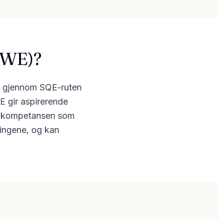
(QWE)?
es gjennom SQE-ruten
WE gir aspirerende
den kompetansen som
ringene, og kan