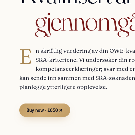
gjennomgå
E
n skriftlig vurdering av din QWE-kvali
SRA-kriteriene. Vi undersøker din rol
kompetanseerklæringer; svar med en
kan sende inn sammen med SRA-søknaden di
planlegge ytterligere opplevelse.
Buy now · £650