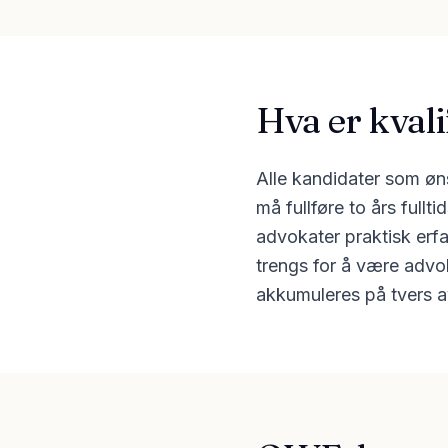
Hva er kval
Alle kandidater som øn
må fullføre to års fullt
advokater praktisk erfa
trengs for å være advo
akkumuleres på tvers av 