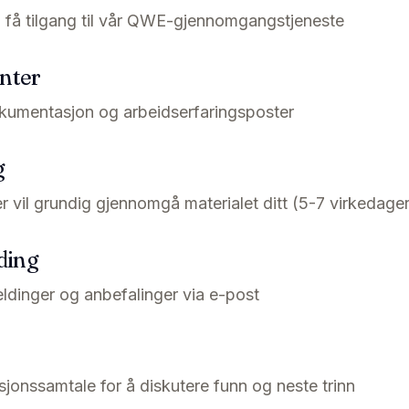
 å få tilgang til vår QWE-gjennomgangstjeneste
nter
umentasjon og arbeidserfaringsposter
g
er vil grundig gjennomgå materialet ditt (5-7 virkedager
ding
eldinger og anbefalinger via e-post
jonssamtale for å diskutere funn og neste trinn