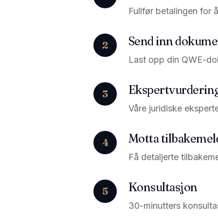
Fullfør betalingen for
Send inn dokume
2
Last opp din QWE-dok
Ekspertvurderin
3
Våre juridiske ekspert
Motta tilbakemel
4
Få detaljerte tilbakem
Konsultasjon
5
30-minutters konsultas