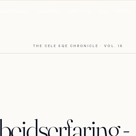
pørsmålsbank
Lærebøker
Q&A Plaza
App
Innsikt
THE CELE SQE CHRONICLE
· VOL.
IX
beidserfaring
-