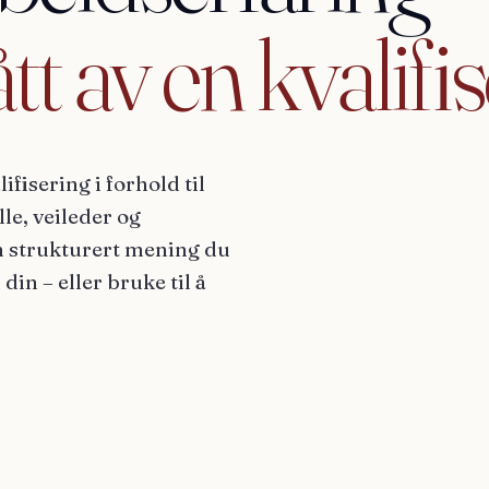
tt
av
en
kvalifis
fisering i forhold til
le, veileder og
 strukturert mening du
n – eller bruke til å