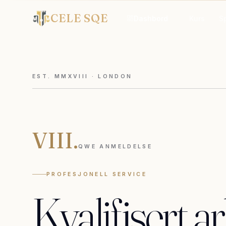
CELE SQE
Dashbord
Kurs
S
EST. MMXVIII · LONDON
VIII.
QWE ANMELDELSE
PROFESJONELL SERVICE
Kvalifisert
ar