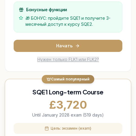
Бонусные функции
🎁 БОНУС: пройдите SQE1 и получите 3-
месячный доступ к курсу SQE2.
Начать
Нужен только FLK1 или FLK2?
Самый популярный
SQE1 Long-term Course
£
3,720
Until January 2028 exam (519 days)
Цель: экзамен {exam}