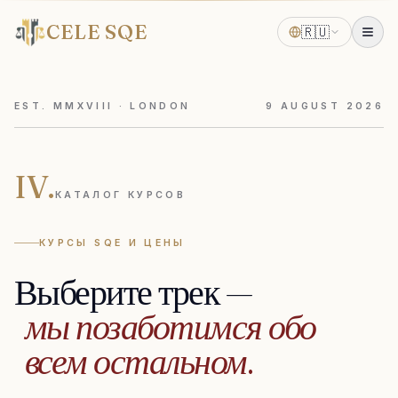
CELE SQE
🇷🇺
EST. MMXVIII · LONDON
9
AUGUST
2026
IV.
КАТАЛОГ КУРСОВ
КУРСЫ SQE И ЦЕНЫ
Выберите
трек
—
мы
позаботимся
обо
всем
остальном.