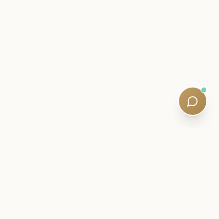
ИНСАЙДЕРСКОЕ ПИСЬМО
Будьте рядом с вашим путешествием
по SQE.