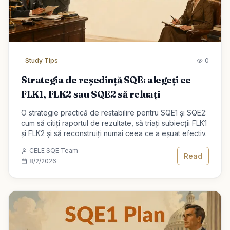
Study Tips
0
Strategia de reședință SQE: alegeți ce
FLK1, FLK2 sau SQE2 să reluați
O strategie practică de restabilire pentru SQE1 și SQE2:
cum să citiți raportul de rezultate, să triați subiecții FLK1
și FLK2 și să reconstruiți numai ceea ce a eșuat efectiv.
CELE SQE Team
Read
8/2/2026