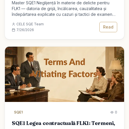
Master SQE1 Neglijență în materie de delicte pentru
FLK1 — datoria de grijă, încălcarea, cauzalitatea și
îndepărtarea explicate cu cazuri și tactici de examen
pentru calificarea de avocat.
CELE SQE Team
Read
7/26/2026
SQE1
0
SQE1 Legea contractuală FLK1: Termeni,