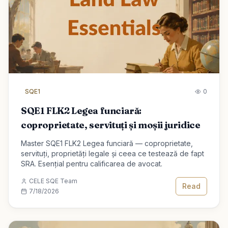
SQE1
0
SQE1 FLK2 Legea funciară:
coproprietate, servituți și moșii juridice
Master SQE1 FLK2 Legea funciară — coproprietate,
servituți, proprietăți legale și ceea ce testează de fapt
SRA. Esențial pentru calificarea de avocat.
CELE SQE Team
Read
7/18/2026