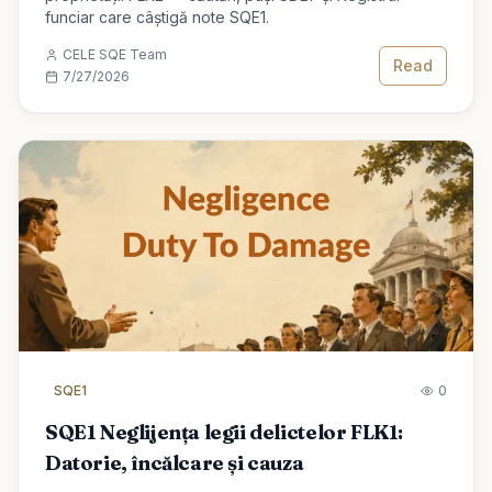
funciar care câștigă note SQE1.
CELE SQE Team
Read
7/27/2026
SQE1
0
SQE1 Neglijența legii delictelor FLK1:
Datorie, încălcare și cauza