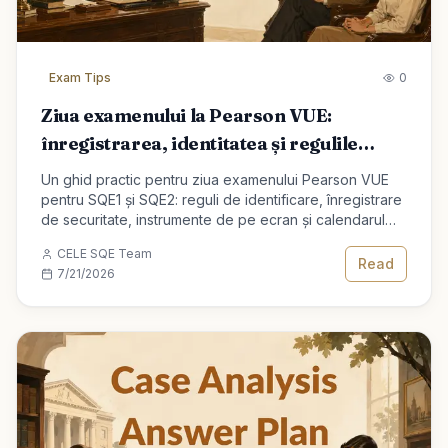
Exam Tips
0
Ziua examenului la Pearson VUE:
înregistrarea, identitatea și regulile
pentru SQE1 și SQE2
Un ghid practic pentru ziua examenului Pearson VUE
pentru SQE1 și SQE2: reguli de identificare, înregistrare
de securitate, instrumente de pe ecran și calendarul
pauzei pentru calificarea dvs. de avocat.
CELE SQE Team
Read
7/21/2026