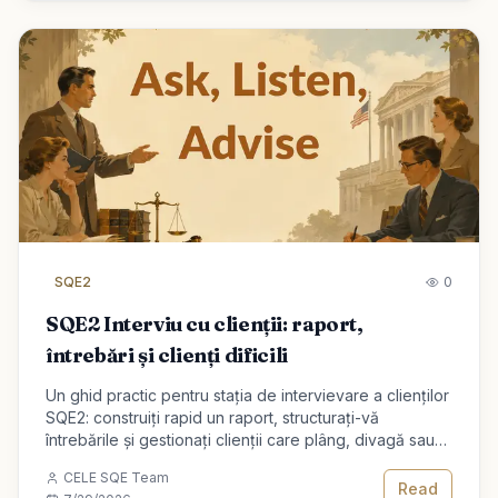
SQE2
0
SQE2 Interviu cu clienții: raport,
întrebări și clienți dificili
Un ghid practic pentru stația de intervievare a clienților
SQE2: construiți rapid un raport, structurați-vă
întrebările și gestionați clienții care plâng, divagă sau
cer garanții.
CELE SQE Team
Read