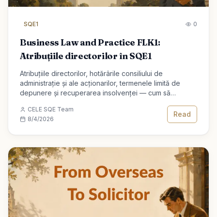
SQE1
0
Business Law and Practice FLK1:
Atribuțiile directorilor în SQE1
Atribuțiile directorilor, hotărârile consiliului de
administrație și ale acționarilor, termenele limită de
depunere și recuperarea insolvenței — cum să
stăpânești Business Law and Practice pentru SQE1 FLK1.
CELE SQE Team
Read
8/4/2026