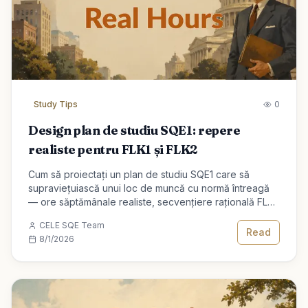
Study Tips
0
Design plan de studiu SQE1: repere
realiste pentru FLK1 și FLK2
Cum să proiectați un plan de studiu SQE1 care să
supraviețuiască unui loc de muncă cu normă întreagă
— ore săptămânale realiste, secvențiere rațională FLK1
și FLK2 și săptămâni de recuperare încorporate.
CELE SQE Team
Read
8/1/2026