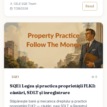
mențin.
CELE SQE Team
Read
7/28/2026
SQE1
0
SQE1 Legea și practica proprietății FLK2:
căutări, SDLT și înregistrare
Stăpânește banii și mecanica dreptului și practicii
proprietății FLK2 — căutări, pași SDLT și Registrul