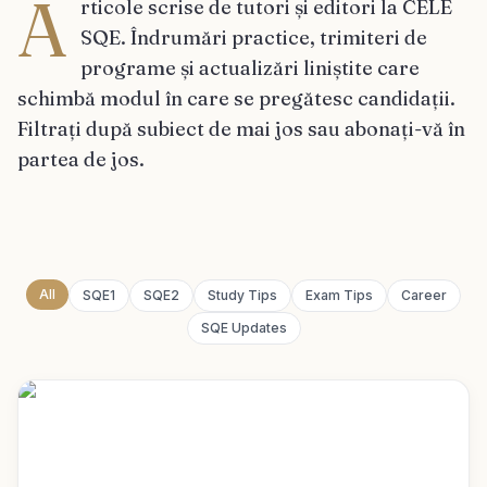
A
rticole scrise de tutori și editori la CELE
SQE. Îndrumări practice, trimiteri de
programe și actualizări liniștite care
schimbă modul în care se pregătesc candidații.
Filtrați după subiect de mai jos sau abonați-vă în
partea de jos.
All
SQE1
SQE2
Study Tips
Exam Tips
Career
SQE Updates