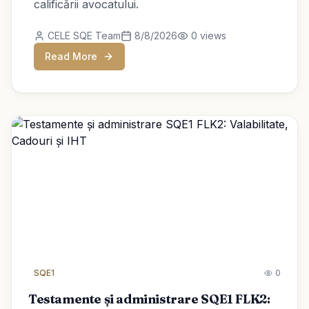
calificării avocatului.
CELE SQE Team
8/8/2026
0
views
Read More
SQE1
0
Testamente și administrare SQE1 FLK2: