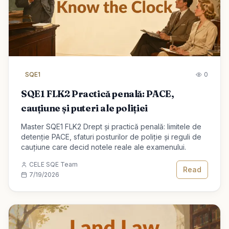
SQE1
0
SQE1 FLK2 Practică penală: PACE,
cauțiune și puteri ale poliției
Master SQE1 FLK2 Drept și practică penală: limitele de
detenție PACE, sfaturi posturilor de poliție și reguli de
cauțiune care decid notele reale ale examenului.
CELE SQE Team
Read
7/19/2026