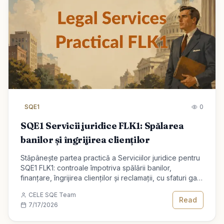
SQE1
0
SQE1 Servicii juridice FLK1: Spălarea
banilor și îngrijirea clienților
Stăpânește partea practică a Serviciilor juridice pentru
SQE1 FLK1: controale împotriva spălării banilor,
finanțare, îngrijirea clienților și reclamații, cu sfaturi gata
de examen.
CELE SQE Team
Read
7/17/2026