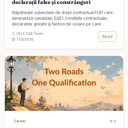
declarații false și constrângeri
Stăpânește subiectele de drept contractual FLK1 care
deranjează candidații SQE1: condițiile contractuale,
declarațiile greșite și factorii de viciare pe care
examinatorii le place să-i testeze.
CELE SQE Team
Read
7/25/2026
Career
0