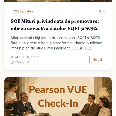
SQE Updates
0
SQE Mituri privind rata de promovare:
citirea corectă a datelor SQE1 și SQE2
Aflați cum să citiți ratele de promovare SQE1 și SQE2
fără a citi greșit cifrele și transformați datele publicate
într-un plan de studiu mai inteligent FLK1 și FLK2.
CELE SQE Team
Read
7/22/2026