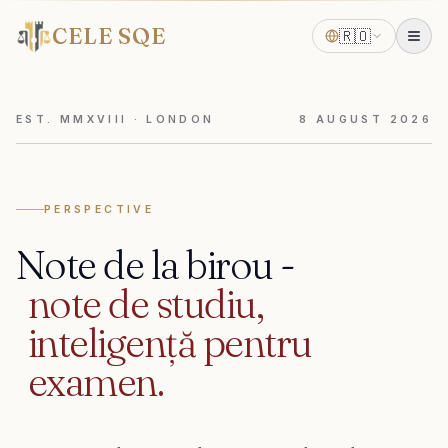
CELE SQE
🇷🇴
EST. MMXVIII · LONDON
8
AUGUST
2026
PERSPECTIVE
Note
de
la
birou
-
note
de
studiu,
inteligență
pentru
examen.