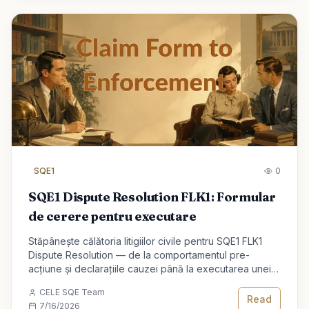
SQE1
0
SQE1 Dispute Resolution FLK1: Formular
de cerere pentru executare
Stăpânește călătoria litigiilor civile pentru SQE1 FLK1
Dispute Resolution — de la comportamentul pre-
acțiune și declarațiile cauzei până la executarea unei
hotărâri.
CELE SQE Team
Read
7/16/2026