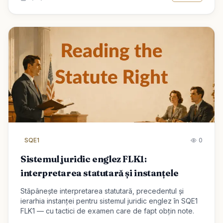
SQE1
0
Sistemul juridic englez FLK1:
interpretarea statutară și instanțele
Stăpânește interpretarea statutară, precedentul și
ierarhia instanței pentru sistemul juridic englez în SQE1
FLK1 — cu tactici de examen care de fapt obțin note.