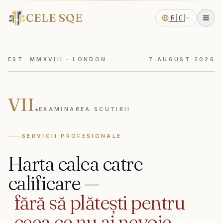
CELE SQE
🇷🇴
EST. MMXVIII · LONDON
7
AUGUST
2026
VII.
EXAMINAREA SCUTIRII
SERVICII PROFESIONALE
Harta
calea
catre
calificare
—
fără
să
plătești
pentru
ceea
ce
nu
ai
nevoie.