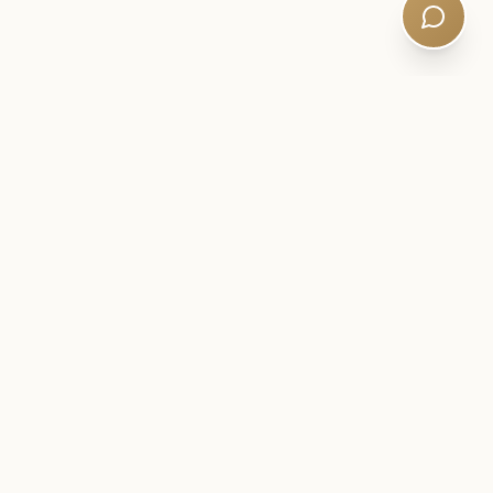
SCRISOARE DIN INTERIOR
Rămâneți aproape de călătoria
dvs. SQE.
Inteligență pentru examene, strategii de studiu și actualizări
liniștite ale curriculumului - scrise de tutori calificați. Citituri
de cinci minute. Fără spam.
Newsletter:
Subscribe