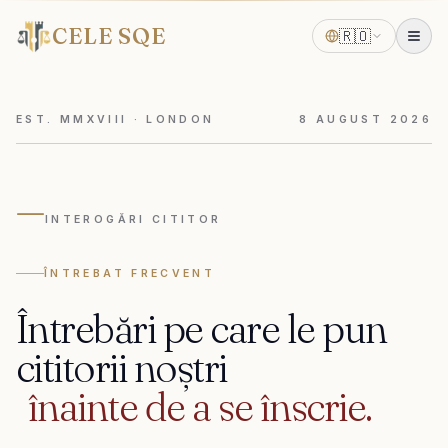
CELE SQE
🇷🇴
EST. MMXVIII · LONDON
8
AUGUST
2026
—
INTEROGĂRI CITITOR
ÎNTREBAT FRECVENT
Întrebări
pe
care
le
pun
cititorii
noștri
înainte
de
a
se
înscrie.