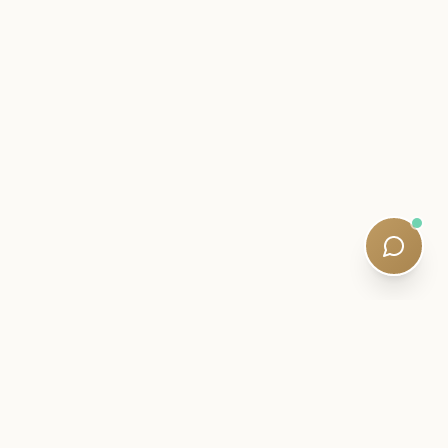
NOTRANJE PISMO
Ostanite blizu svojega SQE