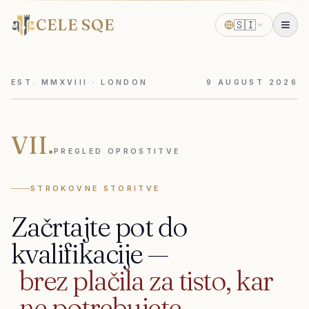
CELE SQE
🇸🇮
EST. MMXVIII · LONDON
9
AUGUST
2026
VII.
PREGLED OPROSTITVE
STROKOVNE STORITVE
Začrtajte
pot
do
kvalifikacije
—
brez
plačila
za
tisto,
kar
ne
potrebujete.