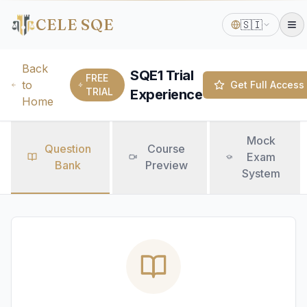
CELE SQE
🇸🇮
Back
SQE1 Trial
FREE
to
Get Full Access
TRIAL
Experience
Home
Mock
Question
Course
Exam
Bank
Preview
System