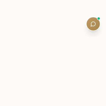
NOTRANJE PISMO
Ostanite blizu svojega SQE
potovanja.
Obveščanje o izpitih, strategije učenja in tihe posodobitve
učnega načrta – napisali so jih usposobljeni mentorji.
Petminutna branja. Brez vsiljene pošte.
Newsletter:
Subscribe