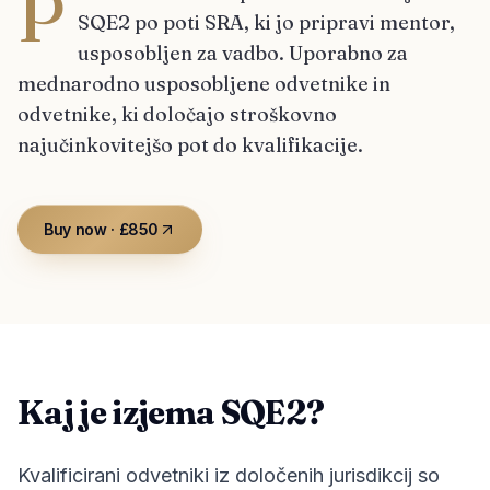
P
SQE2 po poti SRA, ki jo pripravi mentor,
usposobljen za vadbo. Uporabno za
mednarodno usposobljene odvetnike in
odvetnike, ki določajo stroškovno
najučinkovitejšo pot do kvalifikacije.
Buy now · £850
Kaj je izjema SQE2?
Kvalificirani odvetniki iz določenih jurisdikcij so