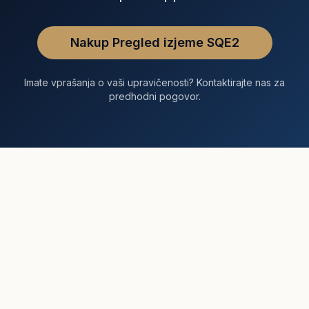
Nakup Pregled izjeme SQE2
Imate vprašanja o vaši upravičenosti? Kontaktirajte nas za
predhodni pogovor.