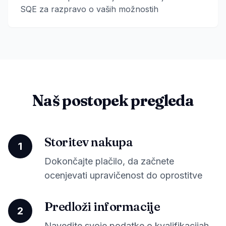
SQE za razpravo o vaših možnostih
Naš postopek pregleda
Storitev nakupa
1
Dokončajte plačilo, da začnete
ocenjevati upravičenost do oprostitve
Predloži informacije
2
Navedite svoje podatke o kvalifikacijah,