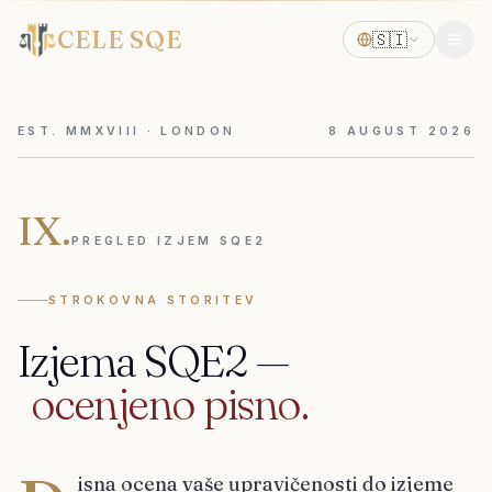
CELE SQE
🇸🇮
EST. MMXVIII · LONDON
8
AUGUST
2026
IX.
PREGLED IZJEM SQE2
STROKOVNA STORITEV
Izjema
SQE2
—
ocenjeno
pisno.
isna ocena vaše upravičenosti do izjeme