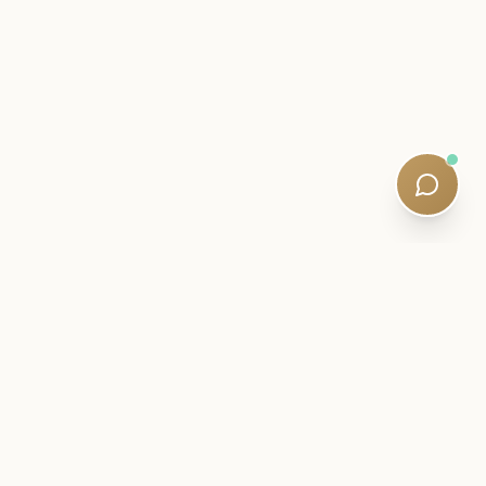
NOTRANJE PISMO
Ostanite blizu svojega SQE
potovanja.
Obveščanje o izpitih, strategije učenja in tihe posodobitve
učnega načrta – napisali so jih usposobljeni mentorji.