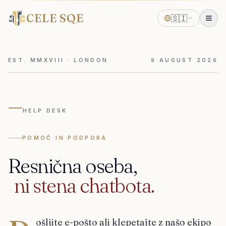
CELE SQE
🇸🇮
EST. MMXVIII · LONDON
9
AUGUST
2026
—
HELP DESK
POMOČ IN PODPORA
Resnična
oseba,
ni
stena
chatbota.
ošljite e-pošto ali klepetajte z našo ekipo